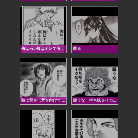
俺はっ…俺はオレで考える事にしたんだ イロイロ！
葬る
敵に背を...背を向けて 逃げたらあかんねん!!
競うな 持ち味をイカせッッ