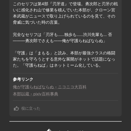
このセリフは第4部『刃牙道』で登場。勇次郎と刃牙の戦
いに感化され山で修業を積んでいた本部が、クローン宮
本武蔵がニュースで取り上げられているのを見て、その
脅威に気づいた時の言葉。

完全なセリフは「刃牙も……独歩も……渋川先輩も… 否
―――勇次郎でさえも――俺が守護らねばならぬ」

「守護」は「まもる」と読み、本部が最強クラスの格闘
家たちを守ろうとする意外な展開がネットで話題になっ
た。「守護らねば」はネットミーム化している。
参考リンク
俺が守護らねばならぬ - ニコニコ大百科
本部以蔵 - pixiv百科事典
役に立った